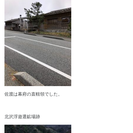
佐渡は幕府の直轄領でした。
北沢浮遊選鉱場跡