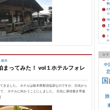
覇
E
で
沖
【
中
ト
ル
カテ
行
,
栃木
中
まってみた！ vol１ホテルフォレ
国
てきました。 ホテルは栃木県那須塩原なのですが、日光から
して、 ホテルに向かうことにしました。 日光に昼頃着き早速
旅
]