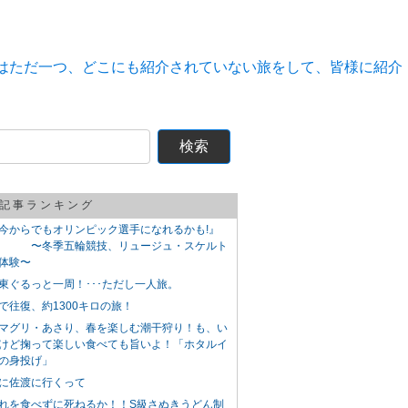
検
索:
記事ランキング
今からでもオリンピック選手になれるかも!』
〜冬季五輪競技、リュージュ・スケルト
体験〜
東ぐるっと一周！･･･ただし一人旅。
で往復、約1300キロの旅！
マグリ・あさり、春を楽しむ潮干狩り！も、い
けど掬って楽しい食べても旨いよ！「ホタルイ
の身投げ」
に佐渡に行くって
れを食べずに死ねるか！！S級さぬきうどん制