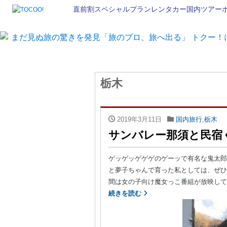
直前割
スペシャルプラン
レンタカー
国内ツアー
栃木
2019年3月11日
国内旅行
,
栃木
サンバレー那須と民宿
ゲッゲッゲゲゲのゲーッで有名な鬼太郎
と夢子ちゃんで育った私としては、ぜひ
間は女の子向け魔女っこ番組が放映してお
続きを読む