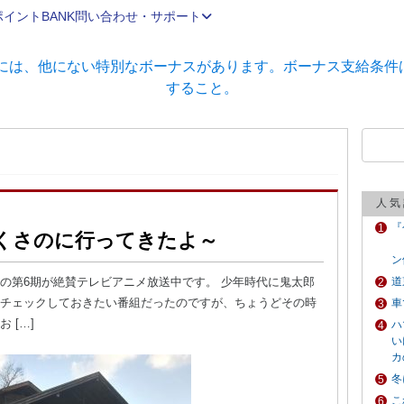
ポイントBANK
問い合わせ・サポート
人気
『
くさのに行ってきたよ～
ン
の第6期が絶賛テレビアニメ放送中です。 少年時代に鬼太郎
道
チェックしておきたい番組だったのですが、ちょうどその時
車
 […]
ハ
い
カ
冬
こ