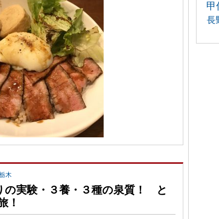
甲
長
栃木
かりの実験・３養・３種の泉質！ と
旅！