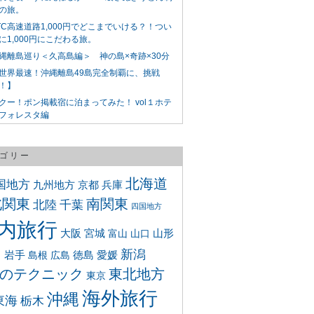
の旅。
TC高速道路1,000円でどこまでいける？！つい
に1,000円にこだわる旅。
縄離島巡り＜久高島編＞ 神の島×奇跡×30分
世界最速！沖縄離島49島完全制覇に、挑戦
！】
クー！ポン掲載宿に泊まってみた！ vol１ホテ
フォレスタ編
ゴリー
北海道
国地方
九州地方
京都
兵庫
北関東
南関東
北陸
千葉
四国地方
内旅行
大阪
宮城
山形
富山
山口
新潟
岩手
徳島
愛媛
島根
広島
のテクニック
東北地方
東京
海外旅行
沖縄
東海
栃木