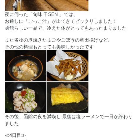
夜に伺った「旬味 千SEN 」では、
お通しに「ごっこ汁」が出てきてビックリしました！
函館らしい一品で、冷えた体がとってもあったまりました
また名物の厚焼きたまごやごぼうの竜田揚げなど、
その他の料理もとっても美味しかったです
その後、函館の夜を満喫し 最後は塩ラーメンで一日が終わり
ました
≪4日目≫