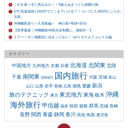
これを食べずに死ねるか！！S級さぬきうどん制覇の旅。
ETC高速道路1,000円でどこまでいける？！ついでに1,000円にこだわ
る旅。
沖縄離島巡り＜久高島編＞ 神の島×奇跡×30分
【世界最速！沖縄離島49島完全制覇に、挑戦中！】
トクー！ポン掲載宿に泊まってみた！ vol１ホテルフォレスタ編
カテゴリー
北海道
北関東
中国地方
北陸
九州地方
京都
兵庫
国内旅行
南関東
千葉
大阪
宮城
富山
四国地方
新潟
山形
岩手
徳島
愛媛
山口
島根
広島
沖縄
旅のテクニック
東北地方
東海
栃木
東京
海外旅行
甲信越
群馬
秋田
箱根
茨城
長崎
福井
静岡
長野
関西
青森
香川
高知
鳥取
鹿児島