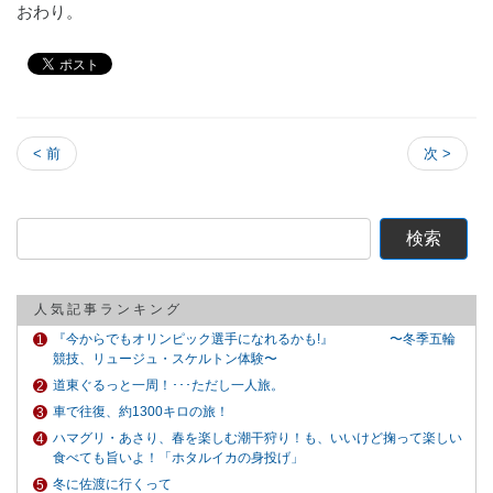
おわり。
< 前
次 >
検
索:
人気記事ランキング
『今からでもオリンピック選手になれるかも!』 〜冬季五輪
競技、リュージュ・スケルトン体験〜
道東ぐるっと一周！･･･ただし一人旅。
車で往復、約1300キロの旅！
ハマグリ・あさり、春を楽しむ潮干狩り！も、いいけど掬って楽しい
食べても旨いよ！「ホタルイカの身投げ」
冬に佐渡に行くって